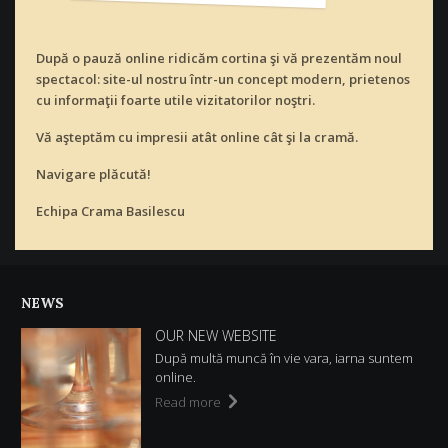
După o pauză online ridicăm cortina şi vă prezentăm noul
spectacol: site-ul nostru într-un concept modern, prietenos
cu informaţii foarte utile vizitatorilor noştri.
Vă aşteptăm cu impresii atât online cât şi la cramă.
Navigare plăcută!
Echipa Crama Basilescu
NEWS
OUR NEW WEBSITE
După multă muncă în vie vara, iarna suntem
online.
Read more