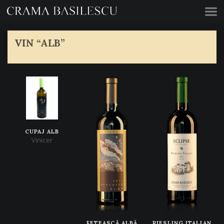
Acasă
VIN “ALB”
CUPAJ ALB
Vinicer
FETEASCĂ ALBĂ
RIESLING ITALIAN