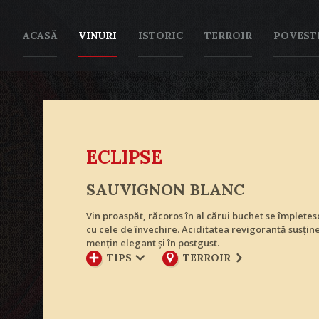
ACASĂ
VINURI
ISTORIC
TERROIR
POVEST
ECLIPSE
SAUVIGNON BLANC
Vin proaspăt, răcoros în al cărui buchet se împlet
cu cele de învechire. Aciditatea revigorantă susţin
menţin elegant şi în postgust.
TIPS
TERROIR