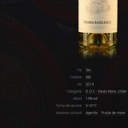
Tip
Sec
Culoare
Alb
An
2014
Categorie
D.O.C - Dealu Mare, Urlati
Alcool
13% vol
Temp de servire
5-10°C
Asociere culinară
Aperitiv
Fructe de mare