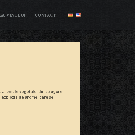
EA VINULUI
CONTACT
esc aromele vegetale din strugure
e explozia de arome, care se