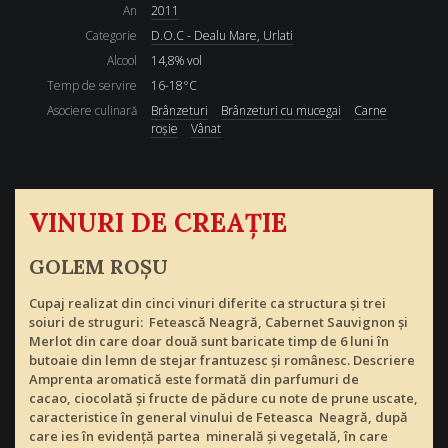
An
2011
Categorie
D.O.C - Dealu Mare, Urlati
Alcool
14,8% vol
Temp de servire
16-18°C
Asociere culinară
Brânzeturi
Brânzeturi cu mucegai
Carne
roşie
Vânat
VINURI DE CREAŢIE
GOLEM ROŞU
Cupaj realizat din cinci vinuri diferite ca structura şi trei
soiuri de struguri: Fetească Neagră, Cabernet Sauvignon şi
Merlot din care doar două sunt baricate timp de 6 luni în
butoaie din lemn de stejar frantuzesc şi românesc.
Descriere
Amprenta aromatică este formată din parfumuri de
cacao, ciocolată şi fructe de pădure cu note de prune uscate,
caracteristice în general vinului de Feteasca Neagră, după
care ies în evidenţă partea minerală şi vegetală, în care