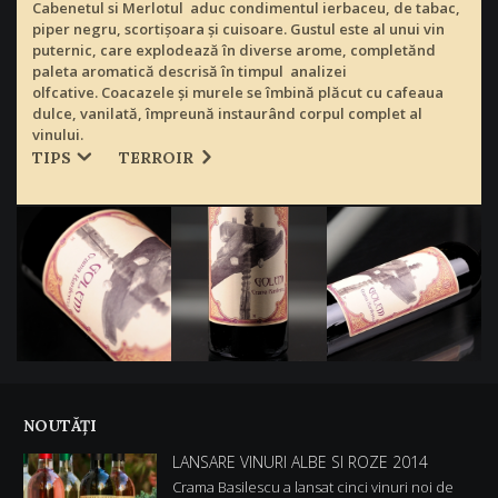
Cabenetul si Merlotul aduc condimentul ierbaceu, de tabac,
piper negru, scortişoara şi cuisoare. Gustul este al unui vin
puternic, care explodează în diverse arome, completănd
paleta aromatică descrisă în timpul analizei
olfcative. Coacazele şi murele se îmbină plăcut cu cafeaua
dulce, vanilată, împreună instaurând corpul complet al
vinului.
TIPS
TERROIR
NOUTĂŢI
LANSARE VINURI ALBE SI ROZE 2014
Crama Basilescu a lansat cinci vinuri noi de