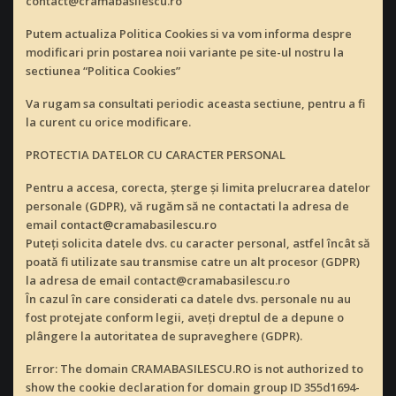
contact@cramabasilescu.ro
Putem actualiza Politica Cookies si va vom informa despre
modificari prin postarea noii variante pe site-ul nostru la
sectiunea “Politica Cookies”
Va rugam sa consultati periodic aceasta sectiune, pentru a fi
la curent cu orice modificare.
PROTECTIA DATELOR CU CARACTER PERSONAL
Pentru a accesa, corecta, șterge și limita prelucrarea datelor
personale (GDPR), vă rugăm să ne contactati la adresa de
email contact@cramabasilescu.ro
Puteți solicita datele dvs. cu caracter personal, astfel încât să
poată fi utilizate sau transmise catre un alt procesor (GDPR)
la adresa de email contact@cramabasilescu.ro
În cazul în care considerati ca datele dvs. personale nu au
fost protejate conform legii, aveți dreptul de a depune o
plângere la autoritatea de supraveghere (GDPR).
Error: The domain CRAMABASILESCU.RO is not authorized to
show the cookie declaration for domain group ID 355d1694-