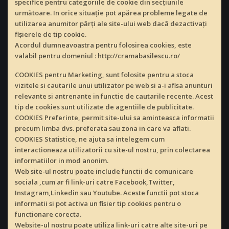
specifice pentru categoriile de cookie din secţiunile
următoare. In orice situaţie pot apărea probleme legate de
utilizarea anumitor părți ale site-ului web dacă dezactivaţi
fişierele de tip cookie.
Acordul dumneavoastra pentru folosirea cookies, este
valabil pentru domeniul : http://cramabasilescu.ro/
COOKIES pentru Marketing, sunt folosite pentru a stoca
vizitele si cautarile unui utilizator pe web si a-i afisa anunturi
relevante si antrenante in functie de cautarile recente. Acest
tip de cookies sunt utilizate de agentiile de publicitate.
COOKIES Preferinte, permit site-ului sa aminteasca informatii
precum limba dvs. preferata sau zona in care va aflati.
COOKIES Statistice, ne ajuta sa intelegem cum
interactioneaza utilizatorii cu site-ul nostru, prin colectarea
informatiilor in mod anonim.
Web site-ul nostru poate include functii de comunicare
sociala ,cum ar fi link-uri catre Facebook,Twitter,
Instagram,Linkedin sau Youtube. Aceste functii pot stoca
informatii si pot activa un fisier tip cookies pentru o
functionare corecta.
Website-ul nostru poate utiliza link-uri catre alte site-uri pe