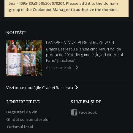
5eaf-409b-80a3-50b20e079204. Please add it to the domain
group in the Cookiebot Manager to authorize the domain.
NOUTĂŢI
LANSARE VINURI ALBE SI ROZE 2014
Crama Basilescu a lansat cinci vinuri noi de
producție 2014, din gamele „Îngeri din Micul
Paris” și „Eclipse”.
Citeşte articolul
Vezi toate noutăţile Cramei Basilescu
LINKURI UTILE
SUNTEM ŞI PE
Degustări de vin
Facebook
Ghidul consumatorului
Turismul local