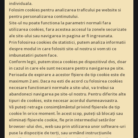
individuala.
Folosim cookies pentru analizarea traficului pe website si
pentru personalizarea continutului.
Site-ul nu poate functiona la parametri normali fara
utilizarea cookies, fara acestea accesul la zonele securizate
ale site-ului sau navigarea in pagina ar fi ingreunata.
Prin folosirea cookies de statistici, putem analiza informatii
despre modul in care folositi site-ul nostru si vom sti ce
imbunatatiri putem face.
Conform legii, putem stoca cookies pe dispozitivul dvs, doar
in cazul in care ele sunt necesare pentru navigarea pe site.
Perioada de expirare a acestor fișiere de tip cookie este de
maximum 2 ani. Daca nu esti de acord cu folosirea cookies
necesare functionarii normale a site-ului, va trebui sa
abandonezi navigarea pe site-ul nostru. Pentru diferite alte
tipuri de cookies, este necesar acordul dumneavoastra.
Vă puteți retrage consimțământul privind fișierele de tip
cookie în orice moment. În acest scop, puteţi să blocaţi sau
eliminaţi fişierele cookie, fie prin intermediul setărilor
browser-ului dvs., web sau prin utilizarea unor software-uri
puse la dispoziţie de terți, sau urmând instrucţiunile